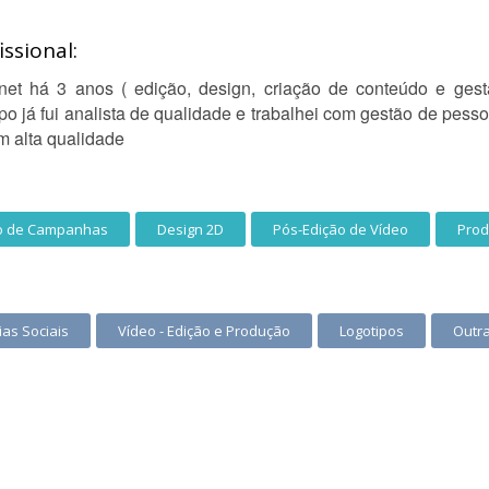
ssional:
et há 3 anos ( edição, design, criação de conteúdo e gest
 já fui analista de qualidade e trabalhei com gestão de pesso
m alta qualidade
o de Campanhas
Design 2D
Pós-Edição de Vídeo
Prod
as Sociais
Vídeo - Edição e Produção
Logotipos
Outra