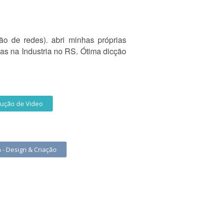
ão de redes). abri minhas próprias
as na Industria no RS. Ótima dicção
ução de Video
 - Design & Criação