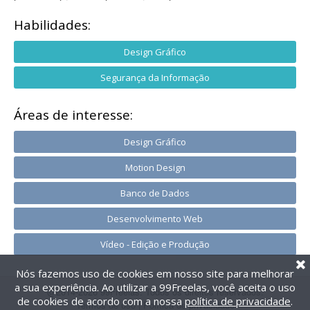
Habilidades:
Design Gráfico
Segurança da Informação
Áreas de interesse:
Design Gráfico
Motion Design
Banco de Dados
Desenvolvimento Web
Vídeo - Edição e Produção
Nós fazemos uso de cookies em nosso site para melhorar
a sua experiência. Ao utilizar a 99Freelas, você aceita o uso
@2014-2026 99Freelas. Todos os direitos reservados.
de cookies de acordo com a nossa
política de privacidade
.
Termos de uso
|
Política de privacidade