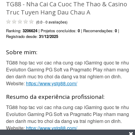
TG88 - Nha Cai Ca Cuoc The Thao & Casino
Truc Tuyen Hang Dau Chau A
(0.0 - 0 avaliações)
Ranking:
3206624
| Projetos concluídos:
0
| Recomendações:
0
|
Registrado desde:
31/12/2025
Sobre mim:
TG88 hop tac voi cac nha cung cap iGaming quoc te nhu
Evolution Gaming PG Soft va Pragmatic Play nham mang
den danh muc tro choi da dang va trai nghiem on dinh.
Website:
https://www.ystg88.com/
Resumo da experiência profissional:
TG88 hop tac voi cac nha cung cap iGaming quoc te nhu
Evolution Gaming PG Soft va Pragmatic Play nham mang
den danh muc tro choi da dang va trai nghiem on dinh.
Website:
https://www.ystg88.com/