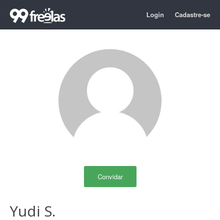
Login
Cadastre-se
Convidar
Yudi S.