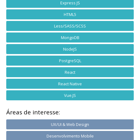
Express JS
HTML5
Less/SASS/SCSS
MongoDB
NodeJS
PostgreSQL
React
React Native
Vue.JS
Áreas de interesse:
UX/UI & Web Design
Desenvolvimento Mobile