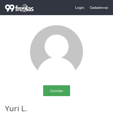
Login
Cadastre-se
Convidar
Yuri L.