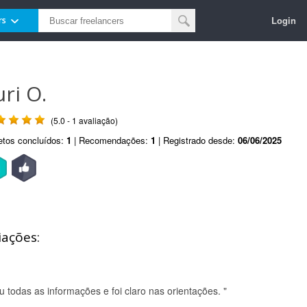
Login
rs
uri O.
(5.0 - 1 avaliação)
etos concluídos:
1
| Recomendações:
1
| Registrado desde:
06/06/2025
iações:
 todas as informações e foi claro nas orientações. "