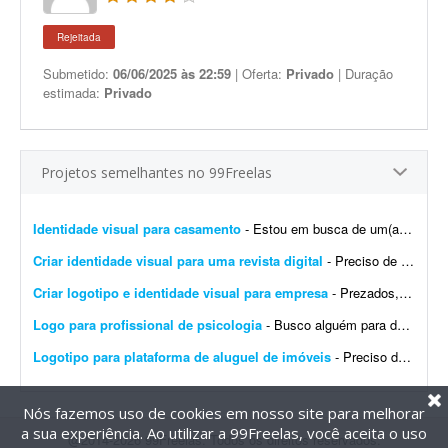
Rejeitada
Submetido:
06/06/2025 às 22:59
| Oferta:
Privado
| Duração
estimada:
Privado
Projetos semelhantes no 99Freelas
Identidade visual para casamento
- Estou em busca de um(a) designer para desenvolver a identidade visual para o meu casamento. O estilo será inspirado no universo medieval/encantado; temos como referência O Senhor dos A...
Criar identidade visual para uma revista digital
- Preciso de uma identidade visual para uma revista digital. Logo, destaques, materiais de apoio, como caneca, camisa, todo branding.
Criar logotipo e identidade visual para empresa
- Prezados, tenho uma pessoa em mente para o trabalho e a direcionarei a este projeto. Trata-se da criação de logotipo e identidade visual para a empresa do agronegócio Agromation.
Logo para profissional de psicologia
- Busco alguém para desenvolver uma identidade visual para meu instagram como profissional de psicologia.
Logotipo para plataforma de aluguel de imóveis
- Preciso de um designer para produzir os arquivos finais de um logotipo já 100% definido. Não é um trabalho de criação ou conceito - o logotipo, as cores, a tipogr...
Nós fazemos uso de cookies em nosso site para melhorar
a sua experiência. Ao utilizar a 99Freelas, você aceita o uso
@2014-2026 99Freelas. Todos os direitos reservados.