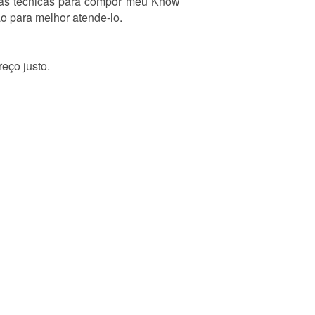
vas técnicas para compor meu Know
ão para melhor atende-lo.
reço justo.