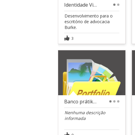
Identidade Visual - Burke Advogados
1
2
Desenvolvimento para o
escritório de advocacia
Burke.
3
Banco prátiko - Concurso nacional Toc Stok
1
2
3
Nenhuma descrição
informada
0