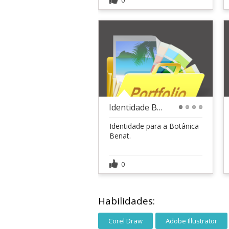
Identidade Benat
1
2
3
4
Identidade para a Botânica
Benat.
0
Habilidades:
Corel Draw
Adobe Illustrator