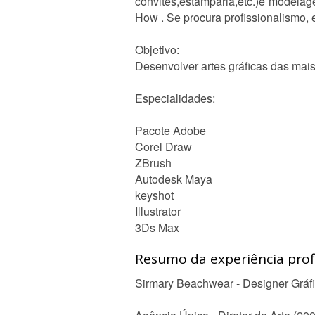
convites,estamparia,etc.)e model
How . Se procura profissionalismo, 
Objetivo:
Desenvolver artes gráficas das mais 
Especialidades:
Pacote Adobe
Corel Draw
ZBrush
Autodesk Maya
keyshot
Illustrator
3Ds Max
Resumo da experiência profi
Sirmary Beachwear - Designer Gráfi