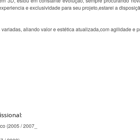
agem 3D, estou em constante evolução, sempre procurando no
experiencia e exclusividade para seu projeto,estarei a disposiç
variadas, aliando valor e estética atualizada,com agilidade e p
ssional:
co (2005 / 2007_