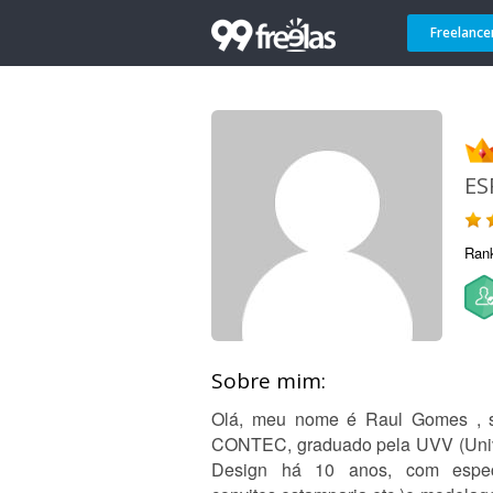
Freelance
ES
Ran
Sobre mim:
Olá, meu nome é Raul Gomes , so
CONTEC, graduado pela UVV (Unive
Design há 10 anos, com especi