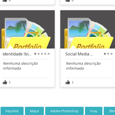
identidade Ibiza
Social Media - Capa Facebook
1
2
3
4
5
1
2
3
Nenhuma descrição
Nenhuma descrição
informada
informada
1
1
Keyshot
Maya
Adobe Photoshop
Vray
ZBr