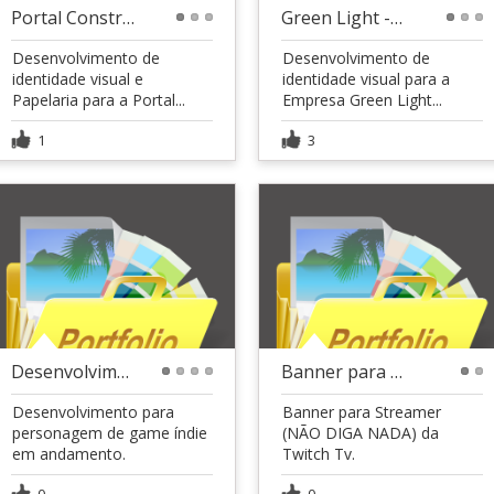
Portal Construtora
Green Light - resumo
1
2
3
1
2
3
Desenvolvimento de
Desenvolvimento de
identidade visual e
identidade visual para a
Papelaria para a Portal...
Empresa Green Light...
1
3
Desenvolvimento personagem para games
Banner para streamer
1
2
3
4
1
2
Desenvolvimento para
Banner para Streamer
personagem de game índie
(NÃO DIGA NADA) da
em andamento.
Twitch Tv.
0
0