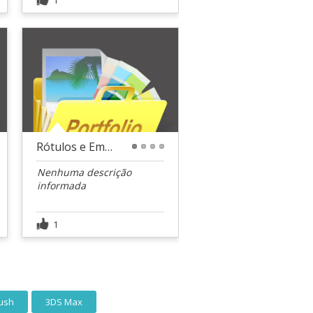
Rótulos e Embalagens
1
2
3
4
Nenhuma descrição
informada
1
ush
3DS Max