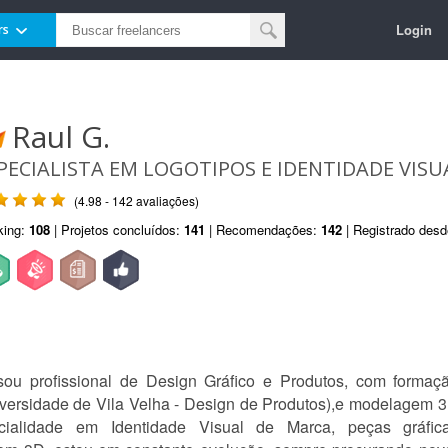
Login
rs
Raul G.
PECIALISTA EM LOGOTIPOS E IDENTIDADE VIS
(4.98 - 142 avaliações)
king:
108
| Projetos concluídos:
141
| Recomendações:
142
| Registrado des
u profissional de Design Gráfico e Produtos, com formaçã
rsidade de Vila Velha - Design de Produtos),e modelagem 3
alidade em Identidade Visual de Marca, peças gráficas