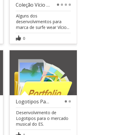
Coleção Vício Dágua
1
2
3
4
Alguns dos
desenvolvimentos para
marca de surfe wear Vício...
0
Logotipos Para O mercado Musical Capixaba
1
2
Desenvolvimento de
Logotipos para o mercado
musical do ES.
1