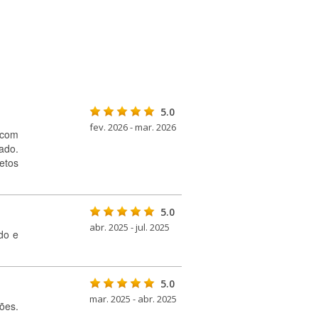
5.0
fev. 2026 - mar. 2026
 com
ado.
etos
5.0
abr. 2025 - jul. 2025
do e
5.0
mar. 2025 - abr. 2025
ões.