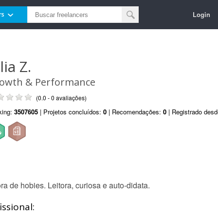
Login
rs
lia Z.
owth & Performance
(0.0 - 0 avaliações)
king:
3507605
| Projetos concluídos:
0
| Recomendações:
0
| Registrado des
a de hobies. Leitora, curiosa e auto-didata.
ssional: