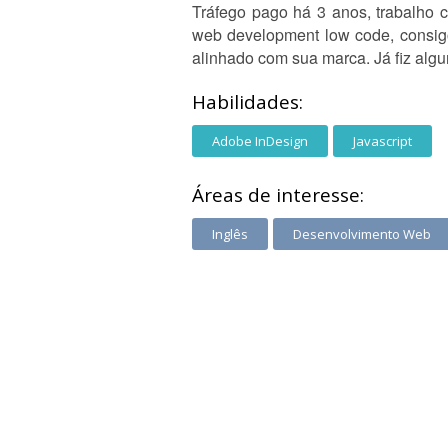
Tráfego pago há 3 anos, trabalho 
web development low code, consigo 
alinhado com sua marca. Já fiz alg
Habilidades:
Adobe InDesign
Javascript
Áreas de interesse:
Inglês
Desenvolvimento Web