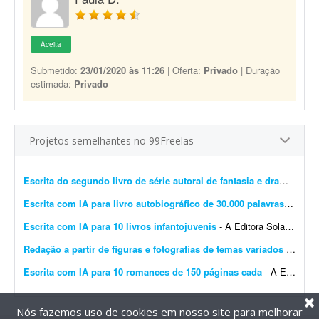
Aceita
Submetido:
23/01/2020 às 11:26
| Oferta:
Privado
| Duração
estimada:
Privado
Projetos semelhantes no 99Freelas
Escrita do segundo livro de série autoral de fantasia e drama
- Esto
Escrita com IA para livro autobiográfico de 30.000 palavras
- A Edit
Escrita com IA para 10 livros infantojuvenis
- A Editora Solano busca um profissional especializado em Inteligência Artificial e escrita criativa para desenvolver 10 livros completos, com aproximadamente 10 mil palavras cada, utilizando f...
Redação a partir de figuras e fotografias de temas variados
- Preciso de redação a partir de figuras, desenhos e fotografias sobre os mais variados assuntos, incluindo temas bíblicos. O freelancer deve transformar cada imagem em um texto ...
Escrita com IA para 10 romances de 150 páginas cada
- A Editora Solano busca um profissional especializado em Inteligência Artificial e escrita criativa para desenvolver 10 romances completos, com aproximadamente 150 páginas cada, utiliza...
Nós fazemos uso de cookies em nosso site para melhorar