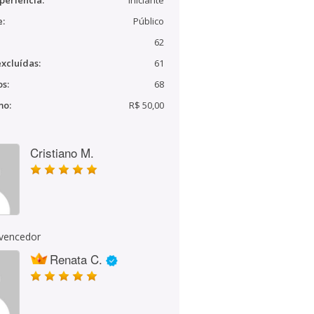
periência:
Iniciante
e:
Público
62
xcluídas:
61
s:
68
mo:
R$ 50,00
Cristiano M.
 vencedor
Renata C.