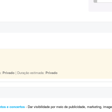
a:
Privado
| Duração estimada:
Privado
ntos e concertos
- Dar visibilidade por meio de publicidade, marketing, imagens 4D, propagandas, digitações, criação 