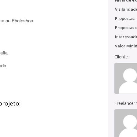
Nível de ex
Visibilidad
Propostas:
gma ou Photoshop.
Propostas e
Interessado
Valor Míni
rafia
Cliente
ado.
projeto:
Freelancer