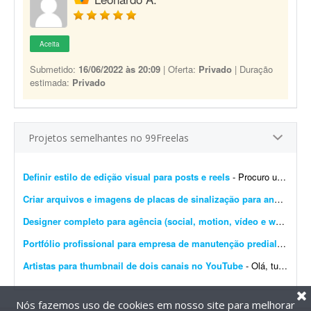
Aceita
Submetido:
16/06/2022 às 20:09
| Oferta:
Privado
| Duração
estimada:
Privado
Projetos semelhantes no 99Freelas
Definir estilo de edição visual para posts e reels
- Procuro um designer criativo para definir um estilo de edição para meus posts e Reels. Já tenho uma ideia das cores e da tipografia que quero utilizar e preciso de algué...
Criar arquivos e imagens de placas de sinalização para anúncios
-
Designer completo para agência (social, motion, vídeo e web)
- Som
Portfólio profissional para empresa de manutenção predial
- Projet
Artistas para thumbnail de dois canais no YouTube
- Olá, tudo bem? Adoraria ver o trabalho de algum artista que faça boas thumbnails, por favor mande exemplos, eu adoraria ver!! Gosto muito de thumbnails desenhadas e um dos canais &e...
Nós fazemos uso de cookies em nosso site para melhorar