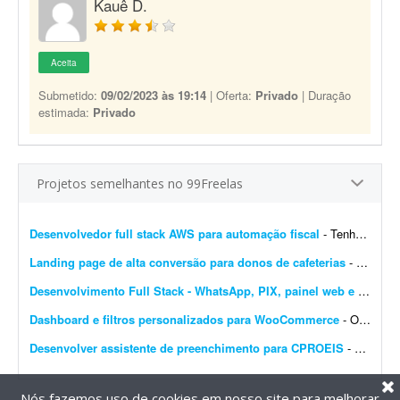
Kauê D.
Aceita
Submetido:
09/02/2023 às 19:14
| Oferta:
Privado
| Duração
estimada:
Privado
Projetos semelhantes no 99Freelas
Desenvolvedor full stack AWS para automação fiscal
- Tenho uma plataforma de automação fiscal rodando em AWS - ela pega os dados do sistema do cliente, calcula os impostos e emite a nota fiscal automaticamente. Preciso de alguém...
Landing page de alta conversão para donos de cafeterias
- Sou gestor de tráfego especializado em cafeterias e cafés e preciso de uma landing page de alta conversão para captar leads (donos de cafeterias) que chegam pelos meus an&uacut...
Desenvolvimento Full Stack - WhatsApp, PIX, painel web e automação
Dashboard e filtros personalizados para WooCommerce
- Olá pessoal, Preciso transformar o dashboard padrão do WooCommerce em um painel diferenciado para clientes e vendedores; procuro solução via plugin ou via código...
Desenvolver assistente de preenchimento para CPROEIS
- Buscamos um desenvolvedor experiente para criar uma solução de automação assistida para o processo de preenchimento de dados no sistema CPROEIS. O objetivo principal &ea...
Nós fazemos uso de cookies em nosso site para melhorar