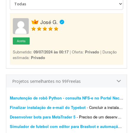
José G.
Aceita
Submetido:
09/07/2024 às 00:17
| Oferta:
Privado
| Duração
estimada:
Privado
Projetos semelhantes no 99Freelas
Manutenção de robô Python - consulta NFS-e no Portal Nacional
- 
Finalizar instalação de e-mail do Typebot
- Concluir a instalação de e-mail do Typebot. Configurar SMTP, validar o envio de mensagens e integrar a funcionalidade com a instância atual. Entregar documentação ...
Desenvolver bots para MetaTrader 5
- Preciso de um desenvolvedor para criar um bot para operar day trade na B3. O robô deve ser desenvolvido para MetaTrader 5. Por favor, apresente exemplos de bots já desenvolvidos, bem ...
Simulador de futebol com editor para Brasfoot e automação
- Desen