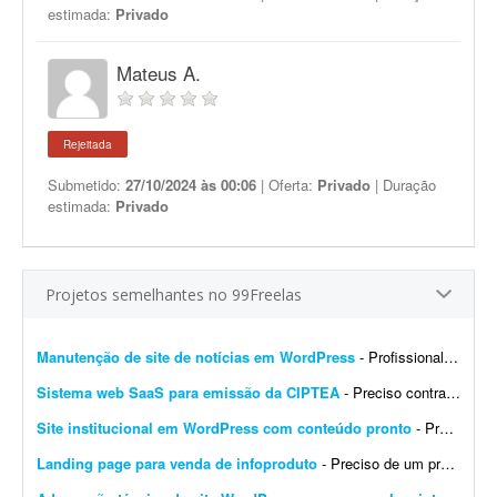
estimada:
Privado
Mateus A.
Rejeitada
Submetido:
27/10/2024 às 00:06
| Oferta:
Privado
| Duração
estimada:
Privado
Projetos semelhantes no 99Freelas
Manutenção de site de notícias em WordPress
- Profissional para realizar manutenção, configuração de automações, melhoria visual e atualização de site de notícias em WordPress. At...
Sistema web SaaS para emissão da CIPTEA
- Preciso contratar um desenvolvedor ou equipe para criar um sistema web (SaaS multi-tenant) voltado para a emissão digital da CIPTEA (Carteira de Identificação da Pessoa com Tra...
Site institucional em WordPress com conteúdo pronto
- Preciso de um desenvolvedor WordPress para criar um site institucional simples, de aproximadamente 5 páginas (Home). - O projeto é cultural (Cuidadores da Memória - Encontro R...
Landing page para venda de infoproduto
- Preciso de um profissional que crie uma landing page com foco em conversão para um infoproduto. A página deve ter conteúdo e layout focados em vendas, com elementos que incent...