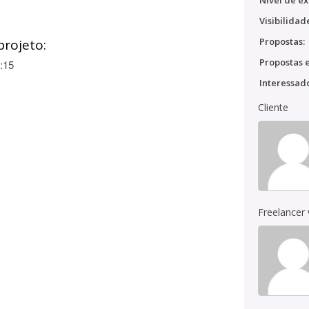
Nível de ex
Visibilidad
Propostas:
projeto:
Propostas e
:15
Interessado
Cliente
Freelancer