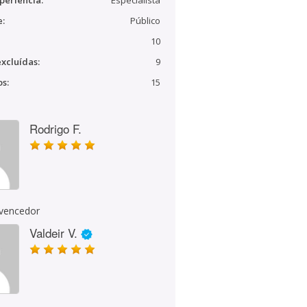
periência:
Especialista
e:
Público
10
xcluídas:
9
s:
15
Rodrigo F.
 vencedor
Valdeir V.