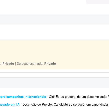
a:
Privado
| Duração estimada:
Privado
para campanhas internacionais
- Olá! Estou procurando um desenvolvedor WordPress com experiência em Google Tag Manager
aseado em IA
- Descrição do Projeto: Candidate-se se você tem experiência comprovada com essa demanda. Envie junto à