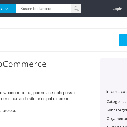
Login
rs
WooCommerce
Informaçõe
o no woocommerce, porém a escola possui
r o curso do site principal e serem
Categoria:
 projeto.
Subcategor
Orçamento