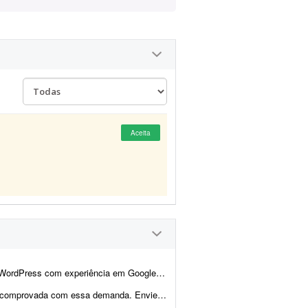
Aceita
, Google Analytics 4 e Google Consent Mode v2 para realizar adequações técni...
 proposta sites que fez com Elementor, incluindo wireframes/ar...