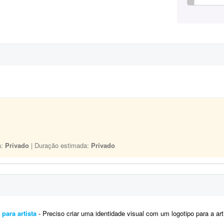
a:
Privado
| Duração estimada:
Privado
 para artista
- Preciso criar uma identidade visual com um logotipo para a artista Brenda Rossetti. O projeto deve ser reali