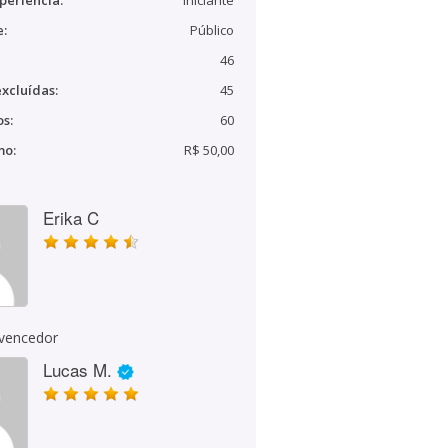
periência:
Iniciante
e:
Público
46
xcluídas:
45
s:
60
mo:
R$ 50,00
Erika C
 vencedor
Lucas M.