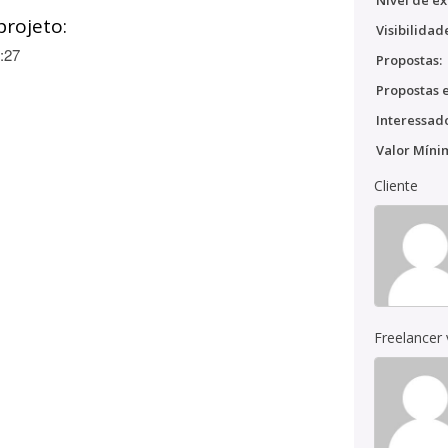
Nível de ex
projeto:
Visibilidad
:27
Propostas:
Propostas e
Interessado
Valor Míni
Cliente
Freelancer