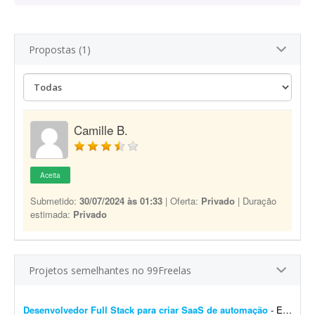
Propostas (1)
Camille B.
Aceita
Submetido:
30/07/2024 às 01:33
| Oferta:
Privado
| Duração
estimada:
Privado
Projetos semelhantes no 99Freelas
Desenvolvedor Full Stack para criar SaaS de automação
- Estou procurando um desenvolvedor Full Stack para desenvolver um projeto do zero. O objetivo é criar um SaaS completo de automação para redes sociais, iniciando com um MVP robu...