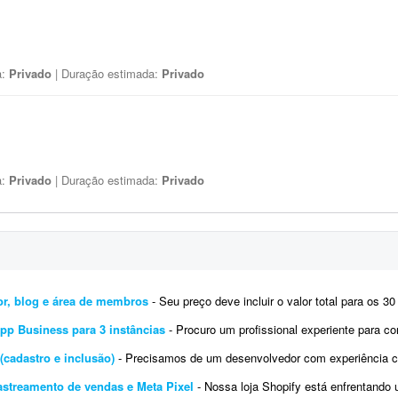
a:
Privado
| Duração estimada:
Privado
a:
Privado
| Duração estimada:
Privado
or, blog e área de membros
- Seu preço deve incluir o valor total para os 30 sites: - Instalar e configurar o site e o e-mail na Host
pp Business para 3 instâncias
- Procuro um profissional experiente para configurar, validar e testar 3 instâncias da API Oficial d
cadastro e inclusão)
- Precisamos de um desenvolvedor com experiência comprovada em integração com os sistemas da ANTT (RN
rastreamento de vendas e Meta Pixel
- Nossa loja Shopify está enfrentando uma divergência grave entre os relatórios de vendas d