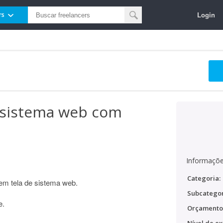
Login
rs
e sistema web com
Informaçõe
Categoria:
em tela de sistema web.
Subcategor
e.
Orçamento