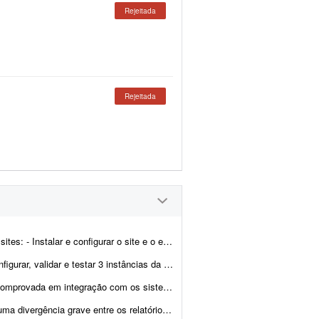
Rejeitada
Rejeitada
Gator, depois instalar o WordPress. Eu fornecerei o logotipo, os textos e as informa&...
o WhatsApp Business, deixando todo o ambiente pronto para uso. O freelancer será resp...
TRC - Registro Nacional de Transportadores Rodoviários de Cargas), espe...
o Meta Ads e as vendas reais confirmadas na Shopify. Em diversas semanas analisadas, o M...