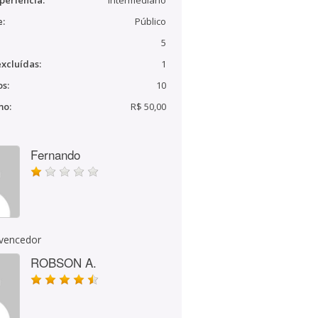
periência:
Intermediário
e:
Público
5
xcluídas:
1
s:
10
mo:
R$ 50,00
Fernando
 vencedor
ROBSON A.