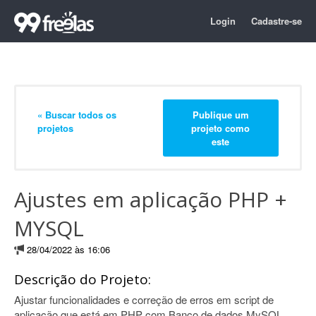
Login
Cadastre-se
« Buscar todos os
Publique um
projetos
projeto como
este
Ajustes em aplicação PHP +
MYSQL
28/04/2022 às 16:06
Descrição do Projeto:
Ajustar funcionalidades e correção de erros em script de
aplicação que está em PHP com Banco de dados MySQL.