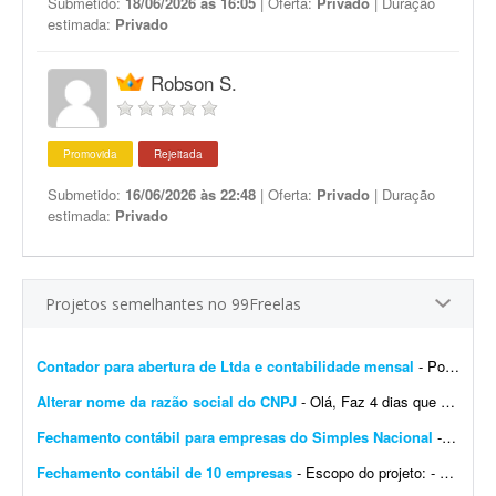
Submetido:
18/06/2026 às 16:05
| Oferta:
Privado
| Duração
estimada:
Privado
Robson S.
Promovida
Rejeitada
Submetido:
16/06/2026 às 22:48
| Oferta:
Privado
| Duração
estimada:
Privado
Projetos semelhantes no 99Freelas
Contador para abertura de Ltda e contabilidade mensal
- Português: Procuro um contador ou escritório de contabilidade para uma Ltda em constituição no Rio de Janeiro, com sócio estrangeiro não residente (belga)....
Alterar nome da razão social do CNPJ
- Olá, Faz 4 dias que abri um CNPJ novo no Simples Nacional. Precisei abrir uma conta no TikTok e o CPF aparece com meu nome de casada; por isso houve divergência no nome registrado na ...
Fechamento contábil para empresas do Simples Nacional
- - Fechamento contábil de 30 empresas do Simples Nacional, referente a 2025. - Entrega com contas conciliadas e demonstrativo de composição de contas. - Empresas prestadoras de ...
Fechamento contábil de 10 empresas
- Escopo do projeto: - Fechamento contábil de 10 empresas, período de janeiro a junho. - Entrega com contas conciliadas e composição de contas. - Empresas, majoritariament...