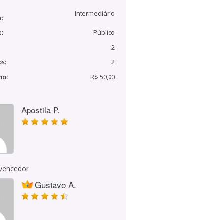
Intermediário
a:
e:
Público
2
s:
2
mo:
R$ 50,00
Apostila P.
 vencedor
Gustavo A.