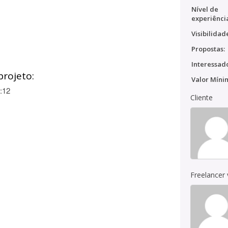
Nível de
experiênci
Visibilidad
Propostas:
Interessado
projeto:
Valor Míni
:12
Cliente
Freelancer