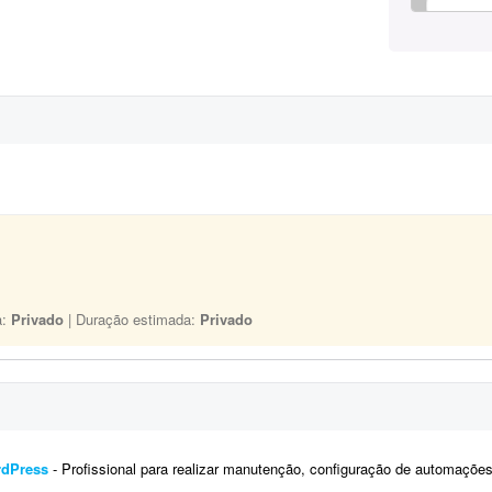
a:
Privado
| Duração estimada:
Privado
rdPress
- Profissional para realizar manutenção, configuração de automações, melhoria visual e a