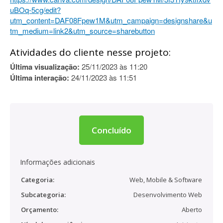
uBOq-5cg/edit?
utm_content=DAF08Fpew1M&utm_campaign=designshare&u
tm_medium=link2&utm_source=sharebutton
Atividades do cliente nesse projeto:
Última visualização:
25/11/2023 às 11:20
Última interação:
24/11/2023 às 11:51
Concluído
Informações adicionais
Categoria:
Web, Mobile & Software
Subcategoria:
Desenvolvimento Web
Orçamento:
Aberto