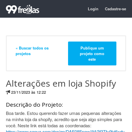
Login
Cadastre-se
« Buscar todos os
Publique um
projetos
projeto como
este
Alterações em loja Shopify
23/11/2023 às 12:22
Descrição do Projeto:
Boa tarde. Estou querendo fazer umas pequenas alterações
na minha loja da shopify, acredito que seja algo simples para
você. Neste link está todas as coordenadas:
https://www.canva.com/design/DAF08Fpew1M/3f3Tfy9ktflxdv