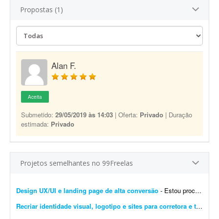
Propostas (1)
Alan F.
Aceita
Submetido:
29/05/2019 às 14:03
| Oferta:
Privado
| Duração
estimada:
Privado
Projetos semelhantes no 99Freelas
Design UX/UI e landing page de alta conversão
- Estou procurando um profissional freelancer especializado em UX/UI e landing pages para desenvolver a experiência e a interface completas do meu site. O objetivo é criar uma presen&cc...
Recriar identidade visual, logotipo e sites para corretora e transportadora