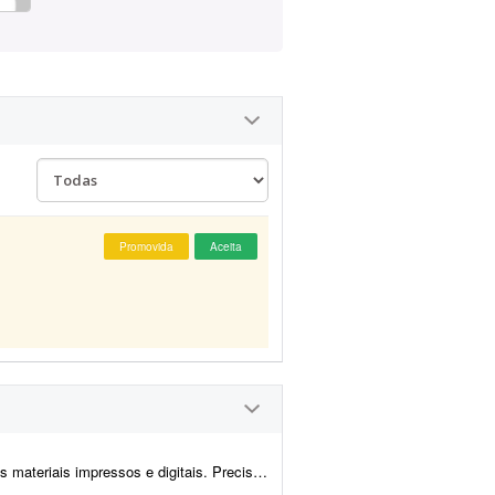
Promovida
Aceita
sional de edição no Photoshop (Lightroom é opcional, mas ajuda no fl...