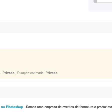
a:
Privado
| Duração estimada:
Privado
s no Photoshop
- Somos uma empresa de eventos de formatura e produzimos materiais impressos e digitais. Preciso de um profis