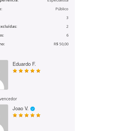
periência:
Especialista
e:
Público
3
xcluídas:
2
s:
6
mo:
R$ 50,00
Eduardo F.
 vencedor
Joao V.