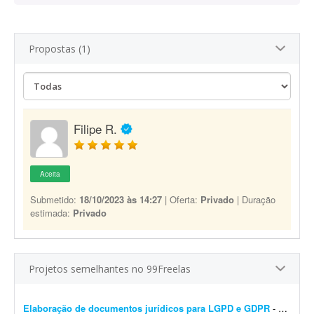
Propostas (1)
Filipe R.
Aceita
Submetido:
18/10/2023 às 14:27
| Oferta:
Privado
| Duração
estimada:
Privado
Projetos semelhantes no 99Freelas
Elaboração de documentos jurídicos para LGPD e GDPR
- Olá! Estou procurando um(a) advogado(a) com experiência comprovada em LGPD, GDPR, Direito Digital e Proteção de Dados para elaborar e revisar toda a documentaç&at...