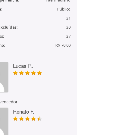
periência:
Intermediário
e:
Público
31
xcluídas:
30
s:
37
mo:
R$ 70,00
Lucas R.
 vencedor
Renato F.