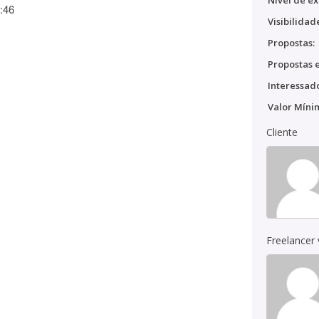
Nível de ex
:46
Visibilidad
Propostas:
Propostas e
Interessado
Valor Míni
Cliente
Freelancer