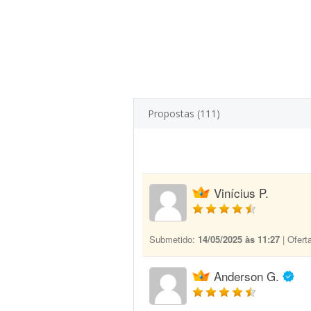
Propostas (111)
Vinícius P.
Submetido:
14/05/2025 às 11:27
| Ofert
Anderson G.