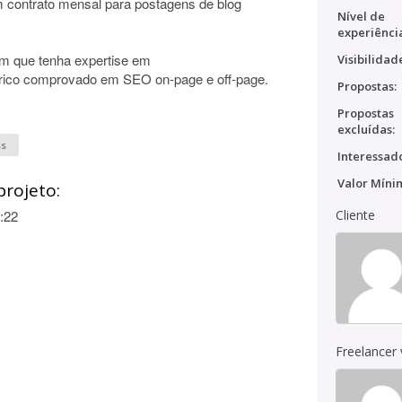
 contrato mensal para postagens de blog
Nível de
experiênci
ém que tenha expertise em
Visibilidad
co comprovado em SEO on-page e off-page.
Propostas:
Propostas
excluídas:
ss
Interessado
Valor Míni
projeto:
:22
Cliente
Freelancer