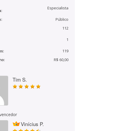
Especialista
a:
e:
Público
112
1
s:
119
mo:
R$ 60,00
Tim S.
 vencedor
Vinícius P.