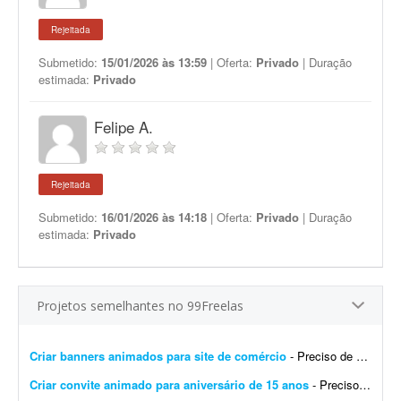
Rejeitada
Submetido:
15/01/2026 às 13:59
| Oferta:
Privado
| Duração
estimada:
Privado
Felipe A.
Rejeitada
Submetido:
16/01/2026 às 14:18
| Oferta:
Privado
| Duração
estimada:
Privado
Projetos semelhantes no 99Freelas
Criar banners animados para site de comércio
- Preciso de um profissional para criar banners animados para o meu site de comércio: www.ikariacomercio.com.br. Os banners serão utilizados no site para divulgar produtos, ofertas e c...
Criar convite animado para aniversário de 15 anos
- Preciso do material até amanhã às 12h. As inspirações são as seguintes: - https://vt.tiktok.com/ZS49N9UdG/ - https://vt.tiktok.com/ZS49NsGdu/ - https://vt...