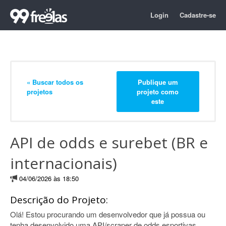
Login
Cadastre-se
« Buscar todos os
Publique um
projetos
projeto como
este
API de odds e surebet (BR e
internacionais)
04/06/2026 às 18:50
Descrição do Projeto:
Olá! Estou procurando um desenvolvedor que já possua ou
tenha desenvolvido uma API/scraper de odds esportivas