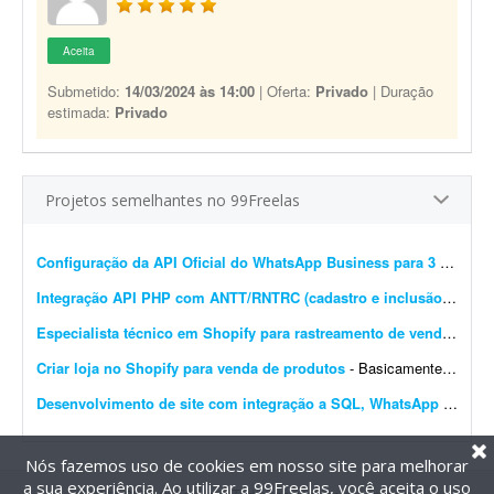
Aceita
Submetido:
14/03/2024 às 14:00
| Oferta:
Privado
| Duração
estimada:
Privado
Projetos semelhantes no 99Freelas
Configuração da API Oficial do WhatsApp Business para 3 instâncias
Integração API PHP com ANTT/RNTRC (cadastro e inclusão)
- Prec
Especialista técnico em Shopify para rastreamento de vendas e Meta Pixel
Criar loja no Shopify para venda de produtos
- Basicamente, quero que o site seja construído do zero e configurado no Shopify para venda de produtos. O carrinho de compras deve ter upsell. O produto deve ser configurado com variantes: a...
Desenvolvimento de site com integração a SQL, WhatsApp e IA
- D
Nós fazemos uso de cookies em nosso site para melhorar
a sua experiência. Ao utilizar a 99Freelas, você aceita o uso