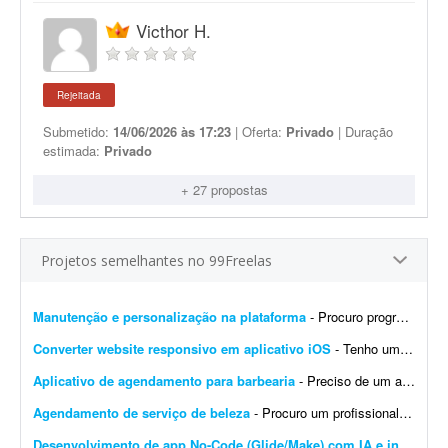
Victhor H.
Rejeitada
Submetido:
14/06/2026 às 17:23
| Oferta:
Privado
| Duração
estimada:
Privado
+ 27 propostas
Projetos semelhantes no 99Freelas
Manutenção e personalização na plataforma
- Procuro programador com experiência comprovada na plataforma GPSWOX. O trabalho consiste em realizar manutenção, correções, personalizações e atualiz...
Converter website responsivo em aplicativo iOS
- Tenho um website responsivo e preciso transformá-lo em um aplicativo para iPhone, para poder publicá-lo na App Store.
Aplicativo de agendamento para barbearia
- Preciso de um aplicativo para gerenciar e agendar horários na minha barbearia. Já tenho um site, mas desejo um aplicativo específico para agendamentos.
Agendamento de serviço de beleza
- Procuro um profissional que desenvolva um app para agendamento online que permite pagamento direto pelo app. Mais detalhes após a assinatura da NDA.
Desenvolvimento de app No-Code (Glide/Make) com IA e integração bancária