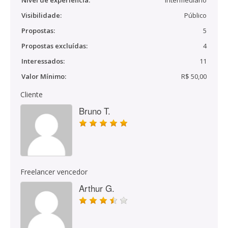
Nível de experiência:
Intermediário
Visibilidade:
Público
Propostas:
5
Propostas excluídas:
4
Interessados:
11
Valor Mínimo:
R$ 50,00
Cliente
Bruno T.
Freelancer vencedor
Arthur G.