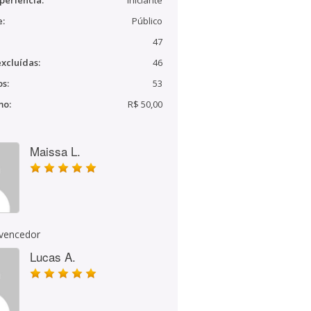
periência:
Iniciante
e:
Público
47
xcluídas:
46
s:
53
mo:
R$ 50,00
Maissa L.
 vencedor
Lucas A.