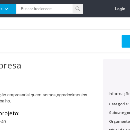
Login
rs
presa
Informaçõe
tação empresarial quem somos,agradecimentos
balho.
Categoria:
projeto:
Subcategor
:49
Orçamento