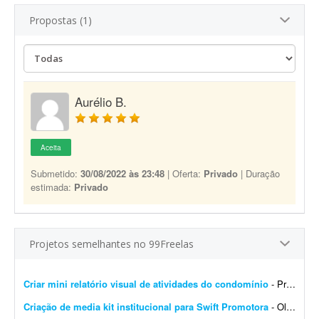
Propostas (1)
Aurélio B.
Aceita
Submetido:
30/08/2022 às 23:48
| Oferta:
Privado
| Duração
estimada:
Privado
Projetos semelhantes no 99Freelas
Criar mini relatório visual de atividades do condomínio
- Procuro um(a) freelancer para produzir um mini relatório visual das atividades executadas em um condomínio que administro, a partir de fotos que eu envio. Como funciona: - Envio as ...
Criação de media kit institucional para Swift Promotora
- Olá! :) Estou procurando um designer gráfico com experiência em apresentações, materiais institucionais e comerciais para criar um media kit da Swift Promotora. ...