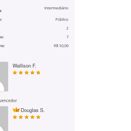
Intermediário
a:
e:
Público
2
s:
7
mo:
R$ 50,00
Wallison F.
 vencedor
Douglas S.