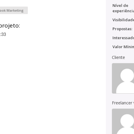
Nível de
ook Marketing
experiênci
Visibilidad
projeto:
Propostas:
:33
Interessado
Valor Míni
Cliente
Freelancer