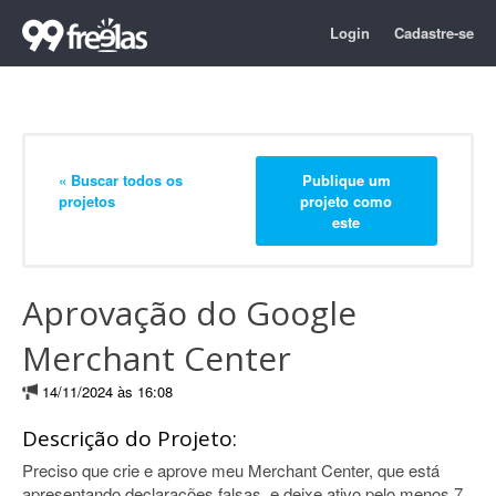
Login
Cadastre-se
« Buscar todos os
Publique um
projetos
projeto como
este
Aprovação do Google
Merchant Center
14/11/2024 às 16:08
Descrição do Projeto:
Preciso que crie e aprove meu Merchant Center, que está
apresentando declarações falsas, e deixe ativo pelo menos 7