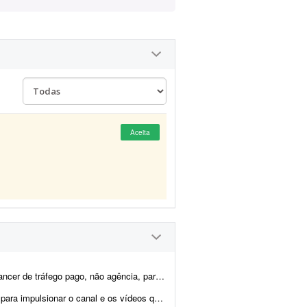
Aceita
começarmos pequeno e crescermos juntos conforme os resultados ...
ão publicados. O canal foi criado esta semana e possui 1 v...