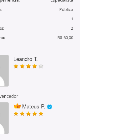
periência:
Especialista
e:
Público
1
s:
2
mo:
R$ 60,00
Leandro T.
 vencedor
Mateus P.