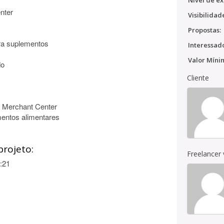
Nível de ex
nter
Visibilidad
Propostas:
ara suplementos
Interessado
Valor Míni
do
Cliente
 Merchant Center
mentos alimentares
projeto:
Freelancer
:21