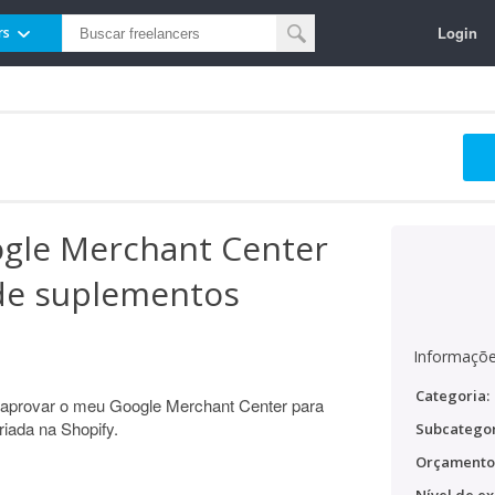
Login
rs
gle Merchant Center
 de suplementos
Informaçõe
Categoria:
 e aprovar o meu Google Merchant Center para
iada na Shopify.
Subcategor
Orçamento