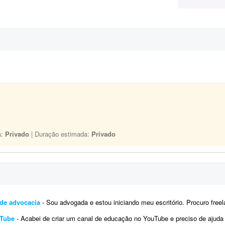
a:
Privado
| Duração estimada:
Privado
 de advocacia
- Sou advogada e estou iniciando meu escritório. Procuro freelancer de tráfego pago, não agência, para 
uTube
- Acabei de criar um canal de educação no YouTube e preciso de ajuda para impulsionar o canal e os vídeos que ser