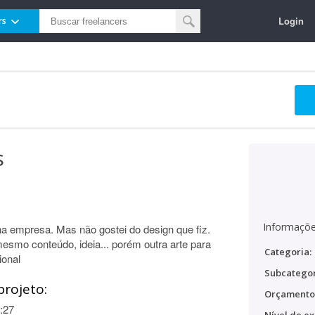
Login
rs
s
Informaçõe
a empresa. Mas não gostei do design que fiz.
smo conteúdo, ideia... porém outra arte para
Categoria:
ional
Subcategor
projeto:
Orçamento
:27