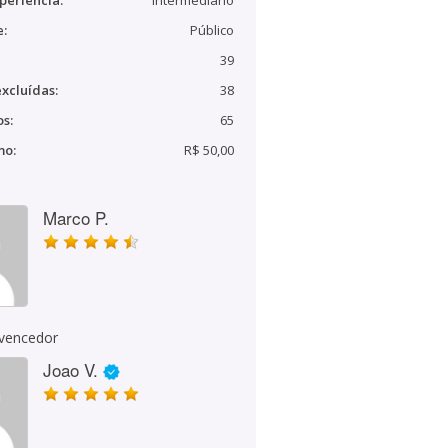
periência:
Intermediário
e:
Público
39
xcluídas:
38
s:
65
mo:
R$ 50,00
Marco P.
 vencedor
Joao V.