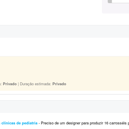
a:
Privado
| Duração estimada:
Privado
 clínicas de pediatria
- Preciso de um designer para produzir 16 carrosséis para Instagram (aproximadamente 5 slides cada), 