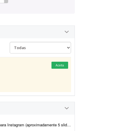
Aceita
para duas clientes pediatras. A identidade visual já está pré-definida...