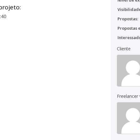
Nível de ex
projeto:
Visibilidad
:40
Propostas:
Propostas e
Interessado
Cliente
Freelancer