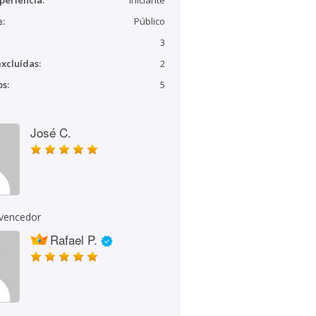
periência:
Iniciante
e:
Público
3
xcluídas:
2
s:
5
José C.
 vencedor
Rafael P.