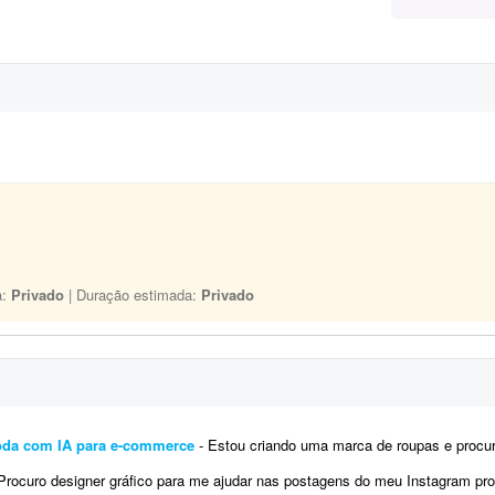
a:
Privado
| Duração estimada:
Privado
oda com IA para e-commerce
- Estou criando uma marca de roupas e procuro um profissional para me ajudar na preparação das
ocuro designer gráfico para me ajudar nas postagens do meu Instagram profissional. Algumas já foram feitas por mim, mas pre