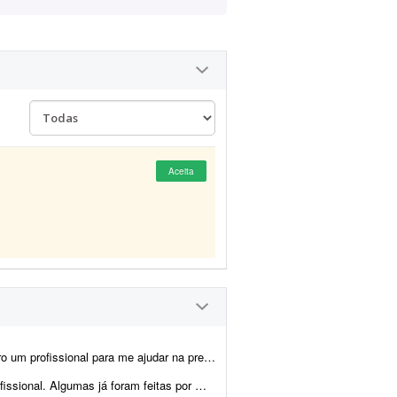
Aceita
 artes, montagem dos produtos e criação das imagens para e-commerce e an&uacu...
cisam ser melhoradas. Algumas pretendo manter como est&ati...