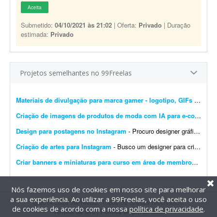
Aceita
Submetido:
04/10/2021 às 21:02
| Oferta:
Privado
| Duração
estimada:
Privado
Projetos semelhantes no 99Freelas
Materiais de divulgação para marca gamer - logotipo, GIFs e banners
Criação de imagens de produtos de moda com IA para e-commerce
Design para postagens no Instagram
- Procuro designer gráfico para me ajudar nas postagens do meu Instagram profissional. Algumas já foram feitas por mim, mas precisam ser melhoradas. Algumas pretendo manter como est&ati...
Criação de artes para Instagram
- Busco um designer para criação de artes para o Instagram. O designer receberá um calendário editorial já pronto, com direcionamento de headlines, subheadlines e ...
Criar banners e miniaturas para curso em área de membros
- Preci
Nós fazemos uso de cookies em nosso site para melhorar
a sua experiência. Ao utilizar a 99Freelas, você aceita o uso
@2014-2026 99Freelas. Todos os direitos reservados.
de cookies de acordo com a nossa
política de privacidade
.
Termos de uso
|
Política de privacidade