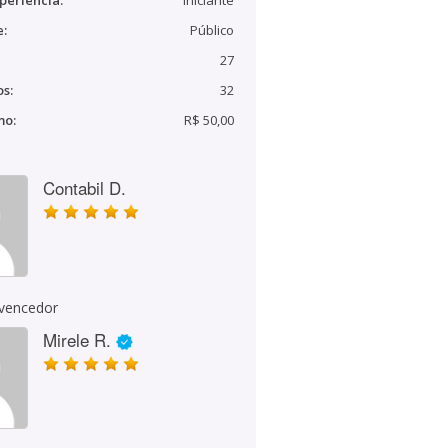
periência:
Iniciante
e:
Público
27
s:
32
mo:
R$ 50,00
Contabil D.
 vencedor
Mirele R.