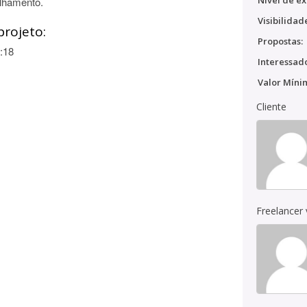
Nível de ex
ilhamento.
Visibilidad
projeto:
Propostas:
:18
Interessado
Valor Míni
Cliente
Freelancer