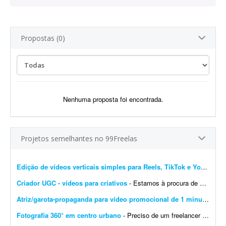
Propostas (0)
Nenhuma proposta foi encontrada.
Projetos semelhantes no 99Freelas
Edição de vídeos verticais simples para Reels, TikTok e YouTube Shorts
Criador UGC - vídeos para criativos
- Estamos à procura de um(a) criador(a) UGC para gravar alguns vídeos que usaremos como criativos no lançamento da nossa nova plataforma para o ramo de venda de seguidores, curti...
Atriz/garota-propaganda para vídeo promocional de 1 minuto
- Gra
Fotografia 360° em centro urbano
- Preciso de um freelancer que possua uma câmera 360° para realizar uma captura fotográfica rápida em um centro urbano. Pode ser em qualquer cidade com grande tráfego....