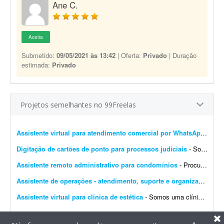
Ane C.
Aceita
Submetido:
09/05/2021 às 13:42
| Oferta:
Privado
| Duração
estimada:
Privado
Projetos semelhantes no 99Freelas
Assistente virtual para atendimento comercial por WhatsApp
- Busc
Digitação de cartões de ponto para processos judiciais
- Sou advogado e tenho uma empresa de cálculos judiciais. Preciso de uma pessoa para digitar os cartões de ponto dos processos judiciais, para que eu possa anexá-los no sistema d...
Assistente remoto administrativo para condomínios
- Procuro profissional para atuar remotamente com Excel e apoio administrativo condominial, auxiliando nas rotinas de organização, controle de documentos, lançamento e atualiza&c...
Assistente de operações - atendimento, suporte e organização administrativa
Assistente virtual para clínica de estética
- Somos uma clínica de estética especializada em procedimentos faciais e corporais e buscamos um assistente virtual organizado, comunicativo e comprometido para nos ajudar no atendiment...