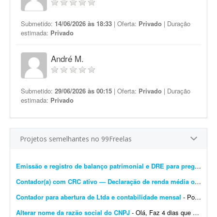
Submetido:
14/06/2026 às 18:33
| Oferta:
Privado
| Duração
estimada:
Privado
André M.
Submetido:
29/06/2026 às 00:15
| Oferta:
Privado
| Duração
estimada:
Privado
Projetos semelhantes no 99Freelas
Emissão e registro de balanço patrimonial e DRE para pregão
- Est
Contador(a) com CRC ativo — Declaração de renda média ou DECORE para PROUNI
Contador para abertura de Ltda e contabilidade mensal
- Português: Procuro um contador ou escritório de contabilidade para uma Ltda em constituição no Rio de Janeiro, com sócio estrangeiro não residente (belga)....
Alterar nome da razão social do CNPJ
- Olá, Faz 4 dias que abri um CNPJ novo no Simples Nacional. Precisei abrir uma conta no TikTok e o CPF aparece com meu nome de casada; por isso houve divergência no nome registrado na ...