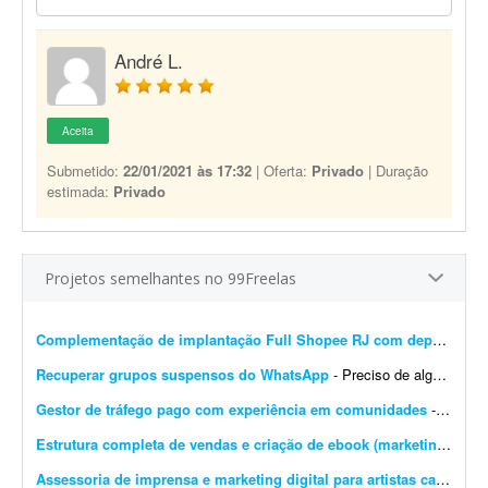
André L.
Aceita
Submetido:
22/01/2021 às 17:32
| Oferta:
Privado
| Duração
estimada:
Privado
Projetos semelhantes no 99Freelas
Complementação de implantação Full Shopee RJ com depósito em São Paulo
Recuperar grupos suspensos do WhatsApp
- Preciso de alguém que consiga uma maneira de recuperar meus grupos do WhatsApp que foram banidos ou suspensos? Trabalhamos com ofertas em grupos de WhatsApp e muitos acabam sendo suspensos,...
Gestor de tráfego pago com experiência em comunidades
- Buscamos um gestor de tráfego pago com experiência. Nosso objetivo é desenvolver novas estratégias de aquisição de usuários adultos para comunidades...
Estrutura completa de vendas e criação de ebook (marketing digital)
Assessoria de imprensa e marketing digital para artistas católicos