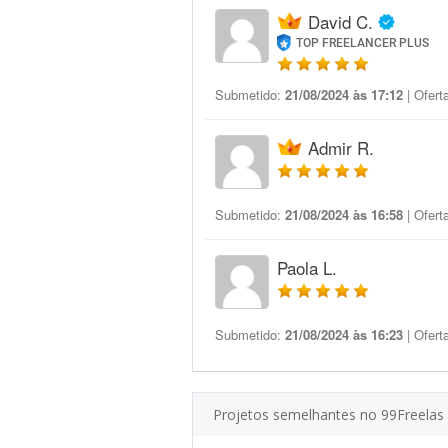
David C.
TOP FREELANCER PLUS
Submetido:
21/08/2024 às 17:12
| Ofert
Admir R.
Submetido:
21/08/2024 às 16:58
| Ofert
Paola L.
Submetido:
21/08/2024 às 16:23
| Ofert
Projetos semelhantes no 99Freelas