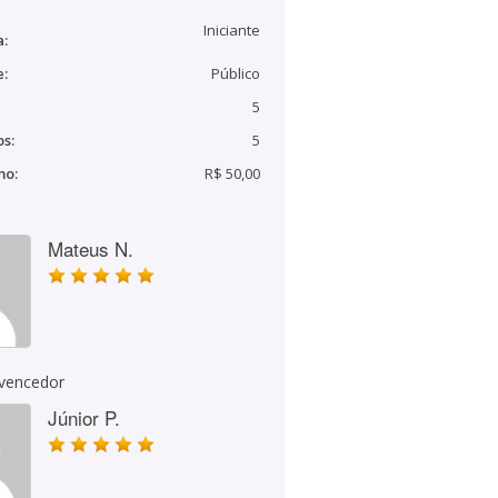
Iniciante
a:
e:
Público
5
s:
5
mo:
R$ 50,00
Mateus N.
 vencedor
Júnior P.