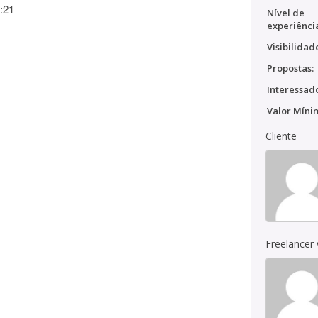
:21
Nível de
experiênci
Visibilidad
Propostas:
Interessado
Valor Míni
Cliente
Freelancer