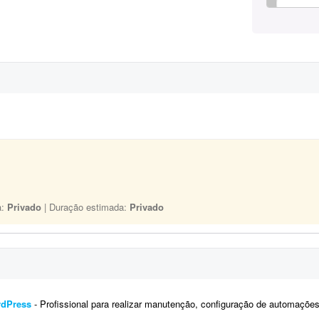
a:
Privado
| Duração estimada:
Privado
rdPress
- Profissional para realizar manutenção, configuração de automações, melhoria visual e a