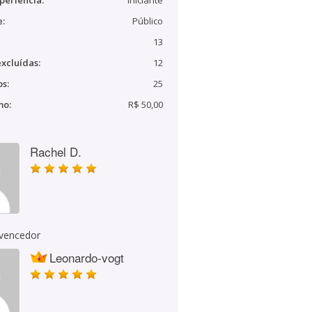
periência:
Iniciante
e:
Público
13
xcluídas:
12
s:
25
mo:
R$ 50,00
Rachel D.
 vencedor
Leonardo-vogt