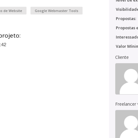
Nível de ex
Visibilidad
o de Website
Google Webmaster Tools
Propostas:
Propostas e
projeto:
Interessado
:42
Valor Míni
Cliente
Freelancer